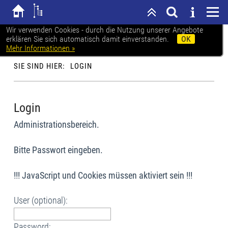
Wir verwenden Cookies - durch die Nutzung unserer Angebote
erklären Sie sich automatisch damit einverstanden.
OK
Karl-Heine-Schule Leipzig
Mehr Informationen »
SIE SIND HIER:
LOGIN
Login
Administrationsbereich.
Bitte Passwort eingeben.
!!! JavaScript und Cookies müssen aktiviert sein !!!
User (optional):
Password: