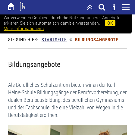
Wir verwenden Cookies - durch die Nutzung unserer Angebote
erklären Sie sich automatisch damit einverstanden.
OK
Bildungangebote
Mehr Informationen »
«
SIE SIND HIER:
STARTSEITE
BILDUNGSANGEBOTE
Bildungsangebote
Als Berufliches Schulzentrum bieten wir an der Karl-
Heine-Schule Bildungsgänge der Berufsvorbereitung, der
dualen Berufsausbildung, des beruflichen Gymnasiums
und der Fachschule, die eine Vielzahl von Wegen in die
Berufstätigkeit eröffnen.